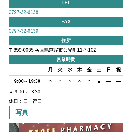
TEL
0797-32-6138
FAX
0797-32-6139
住所
〒659-0065 兵庫県芦屋市公光町11-7-102
営業時間
月
火
水
木
金
土
日
祝
9:00～19:30
○
○
○
○
○
▲
―
―
▲ 9:00～13:30
休日：日・祝日
写真